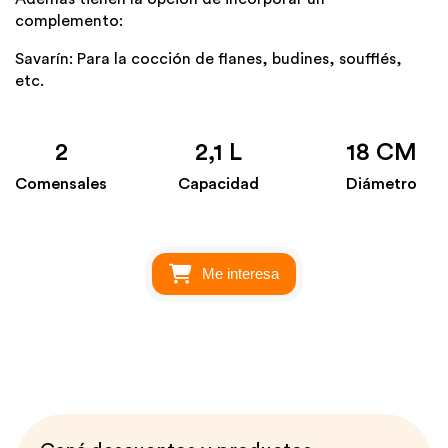
complemento:
Savarín: Para la cocción de flanes, budines, soufflés,
etc.
2
2,1 L
18 CM
Comensales
Capacidad
Diámetro
Me interesa