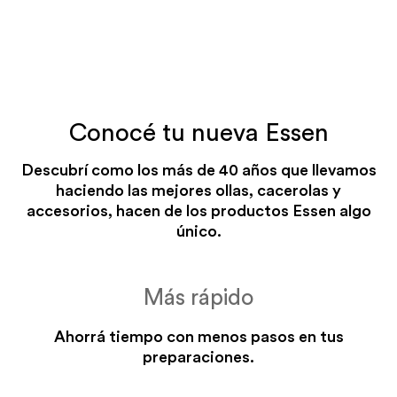
Conocé tu nueva Essen
Descubrí como los más de 40 años que llevamos
Baño de maría
Cazuelas y guisados
haciendo las mejores ollas, cacerolas y
accesorios, hacen de los productos Essen algo
SIN PRECALENTADO
CON PRECALENTADO
único.
FUEGO MEDIO
FUEGO MÍNIMO
toda la cocción con
toda la cocción
complementos
Más rápido
Ahorrá tiempo con menos pasos en tus
preparaciones.