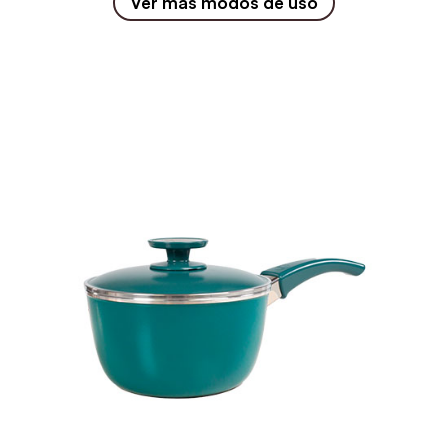
Ver más modos de uso
SIN PRECALENTADO
SIN PRECALENTADO
FUEGO MÁXIMO
FUEGO CORONA
hasta romper el hervor
toda la cocción
Vapor
Baño de maría
SIN PRECALENTADO
SIN PRECALENTADO
FUEGO MÍNIMO
FUEGO CORONA
hasta terminar la cocción
toda la cocción sin
complementos