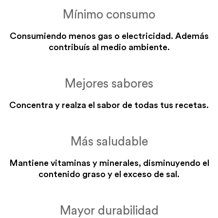
Mínimo consumo
Consumiendo menos gas o electricidad. Además
contribuís al medio ambiente.
Frituras
Salteados
PRECALENTAR AL ACEITE
CON PRECALENTADO
Mejores sabores
FUEGO MÁXIMO
FUEGO MÁXIMO
toda la cocción
toda la cocción
Concentra y realza el sabor de todas tus recetas.
Más saludable
Mantiene vitaminas y minerales, disminuyendo el
contenido graso y el exceso de sal.
Horno para
verduras rellenas /
verduras rellenas
Mayor durabilidad